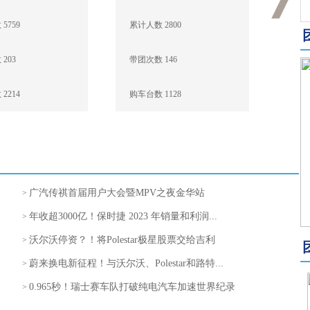
5759
累计人数 2800
累计人
203
带团次数 146
带团次
2214
购车台数 1128
购车台
广汽传祺首届用户大会暨MPV之夜金华站
>
年收超3000亿！保时捷 2023 年销量和利润...
>
沃尔沃停资？！将Polestar极星股票交给吉利
>
蔚来换电新征程！与沃尔沃、Polestar和路特...
>
0.965秒！瑞士赛车队打破纯电汽车加速世界纪录
>