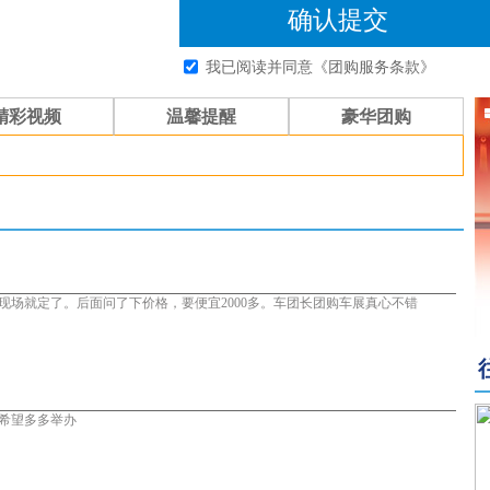
我已阅读并同意
《团购服务条款》
精彩视频
温馨提醒
豪华团购
场就定了。后面问了下价格，要便宜2000多。车团长团购车展真心不错
希望多多举办