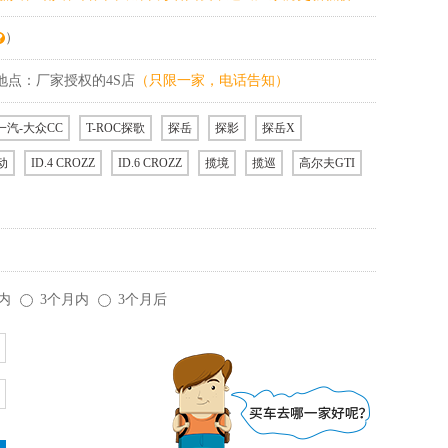
）
么
地点：
厂家授权的4S店
（只限一家，电话告知）
一汽-大众CC
T-ROC探歌
探岳
探影
探岳X
动
ID.4 CROZZ
ID.6 CROZZ
揽境
揽巡
高尔夫GTI
内
3个月内
3个月后