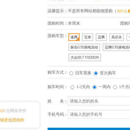
温馨提示：
不是所有网站都能做团购（
为什
团购时间：
本周末
团购
团购车型：
速腾
宝来
迈腾
高尔夫
探岳GTE插电混动
迈腾GTE插电混
大众ID.7 VIZZION
购车方式：
旧车置换
首次购车
购车时间：
1-2天内
一周内
1个月
姓 名：
428
位网友评价
手机号码：
城更低团购价