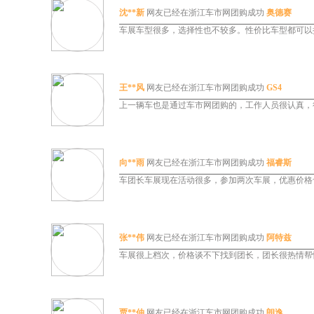
沈**新
网友已经在浙江车市网团购成功
奥德赛
车展车型很多，选择性也不较多。性价比车型都可以
王**风
网友已经在浙江车市网团购成功
GS4
上一辆车也是通过车市网团购的，工作人员很认真，
向**雨
网友已经在浙江车市网团购成功
福睿斯
车团长车展现在活动很多，参加两次车展，优惠价格
张**伟
网友已经在浙江车市网团购成功
阿特兹
车展很上档次，价格谈不下找到团长，团长很热情帮
贾**仲
网友已经在浙江车市网团购成功
朗逸