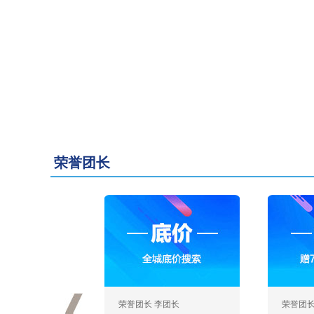
荣誉团长
陈团长
荣誉团长 李团长
荣誉团长