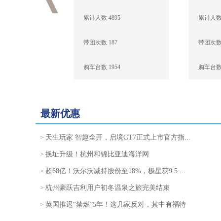
56
累计人数 4895
累计人数 
9
带团次数 187
带团次数 
22
购车台数 1954
购车台数 
最新优惠
天生玩家 智趣全开，启境GT7正式上市官方指...
>
换址升级！杭州和锦比亚迪海洋网
>
超68亿！沃尔沃减持股份至18%，极星获9.5 ...
>
杭州豪跃吉利用户初冬温泉之旅完美结束
>
英国推迟“禁燃”5年！这几家反对，其中有福特
>