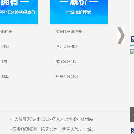
 陈团长
荣誉团长 李团长
荣誉
2356
累计人数 4895
累计人
129
带团次数 187
带团次
1022
购车台数 1954
购车台
“大放异彩”吉利ICON巧克力上市派对杭州站
>
异业联盟招募 | 跨界合作，共享人气，全城...
>