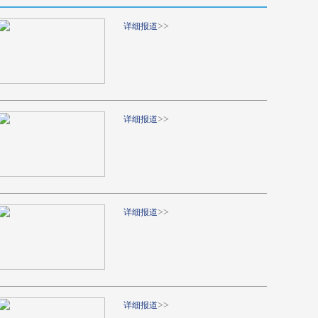
>>
详细报道
>>
详细报道
>>
详细报道
>>
详细报道