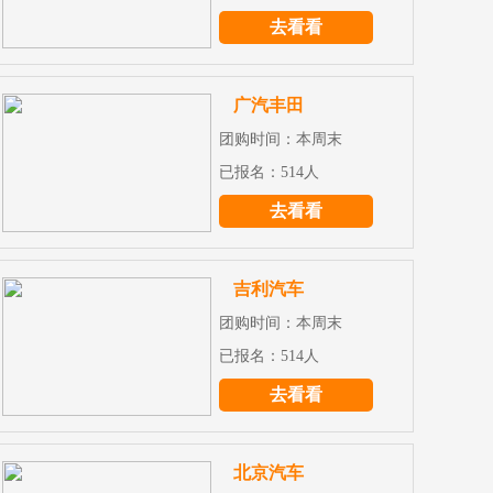
去看看
广汽丰田
团购时间：本周末
已报名：514人
去看看
吉利汽车
团购时间：本周末
已报名：514人
去看看
北京汽车