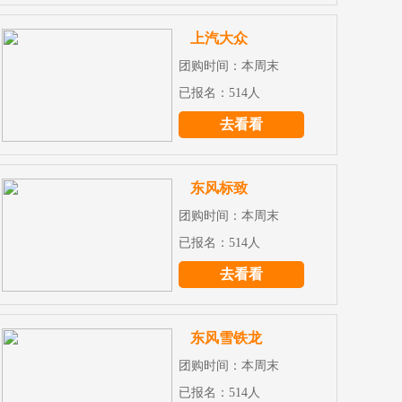
上汽大众
团购时间：本周末
已报名：514人
去看看
东风标致
团购时间：本周末
已报名：514人
去看看
东风雪铁龙
团购时间：本周末
已报名：514人