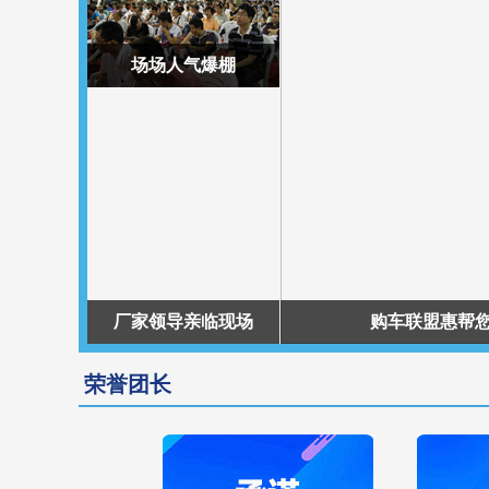
场场人气爆棚
车坛争霸会汽车版非诚勿扰，
每届报名车友人气爆棚
厂家领导亲临现场
购车联盟惠帮
东风悦达起亚百城千团嘉兴站
购车联盟惠得到杭城车友的支持
当日成交321台
愉悦的环境中购得爱车。
荣誉团长