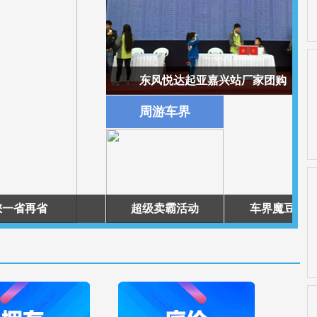
东风悦达起亚嘉兴站厂家团购
东风悦达起亚百城千团嘉兴站当日成交321台
周游车界
您一省再省
超级卖霸活动
车界魔豆
与认可，帮助车友在轻松
评选整个杭州的优秀销售顾
香车与美女的邂逅，评
问，第一名奖励小轿车一辆
选最美车模