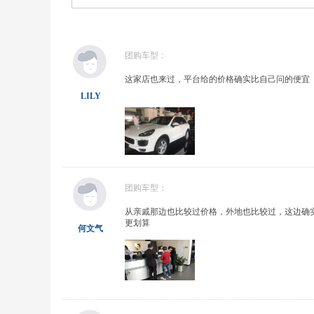
团购车型：
这家店也来过，平台给的价格确实比自己问的便宜
LILY
团购车型：
从亲戚那边也比较过价格，外地也比较过，这边确
更划算
何文气