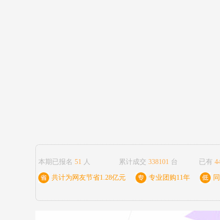
本期已报名
51
人
累计成交
338101
台
已有
4
共计为网友节省1.28亿元
专业团购11年
同