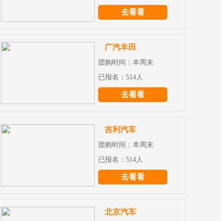
去看看
广汽丰田
团购时间：本周末
已报名：514人
去看看
吉利汽车
团购时间：本周末
已报名：514人
去看看
北京汽车