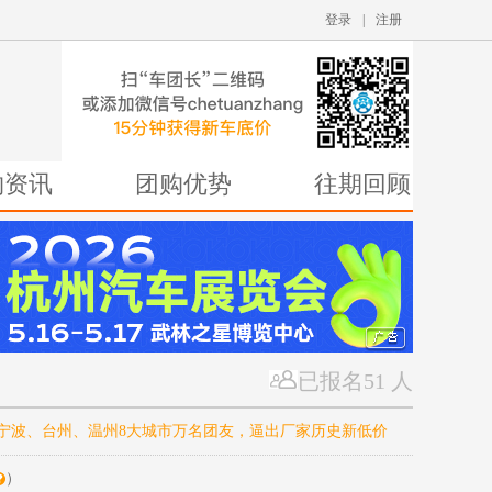
登录
|
注册
购资讯
团购优势
往期回顾
已报名
51
人
宁波、台州、温州8大城市万名团友，逼出厂家历史新低价
）
么