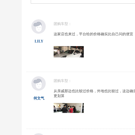
团购车型：
这家店也来过，平台给的价格确实比自己问的便宜
LILY
团购车型：
从亲戚那边也比较过价格，外地也比较过，这边确
更划算
何文气