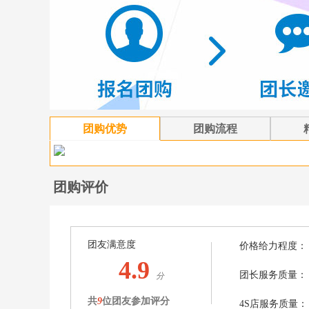
团购优势
团购流程
团购评价
团友满意度
价格给力程度：
4.9
团长服务质量：
分
共
9
位团友参加评分
4S店服务质量：