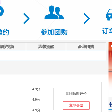
精彩视频
温馨提醒
豪华团购
4.9分
参团后即评价
4.9分
立即参团
4.9分