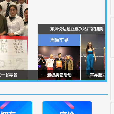
东风悦达起亚嘉兴站厂家团购
东风悦达起亚百城千团嘉兴站当日成交321台
周游车界
您一省再省
超级卖霸活动
车界魔豆
与认可，帮助车友在轻松
评选整个杭州的优秀销售顾
香车与美女的邂逅，评
问，第一名奖励小轿车一辆
选最美车模