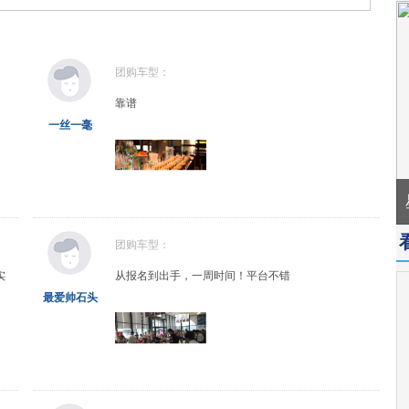
团购车型：
靠谱
一丝一毫
团购车型：
实
从报名到出手，一周时间！平台不错
最爱帅石头