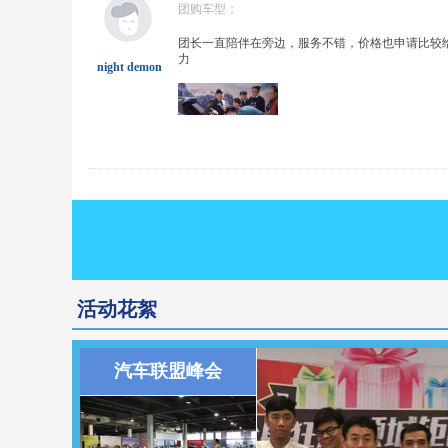
团购车型：
团长一直陪伴在旁边，服务不错，价格也申请比较
力
night demon
活动花絮
汽车联盟峰会