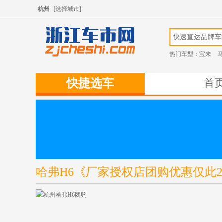
杭州
[
选择城市
]
热门车型：
宝来
快捷选车
首
哈弗H6《厂家授权店团购优惠仅此