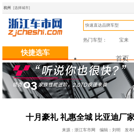
杭州
[
选择城市
]
热门车型：
宝来
标致408
快捷选车
首页
往期回顾
十月豪礼 礼惠全城 比亚迪厂
来源：浙江车市网 编辑：刘明 发布时间：202