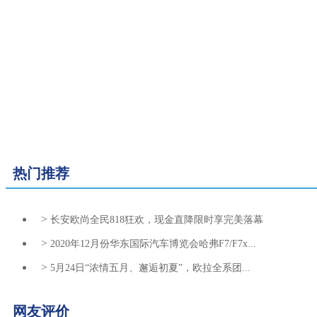
热门推荐
>
长安欧尚全民818狂欢，现金直降限时享完美落幕
>
2020年12月份华东国际汽车博览会哈弗F7/F7x...
>
5月24日“浓情五月、邂逅初夏”，欧拉全系团...
网友评价