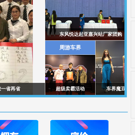
东风悦达起亚嘉兴站厂家团购
东风悦达起亚百城千团嘉兴站当日成交321台
周游车界
您一省再省
超级卖霸活动
车界魔豆
与认可，帮助车友在轻松
评选整个杭州的优秀销售顾
香车与美女的邂逅，评
问，第一名奖励小轿车一辆
选最美车模