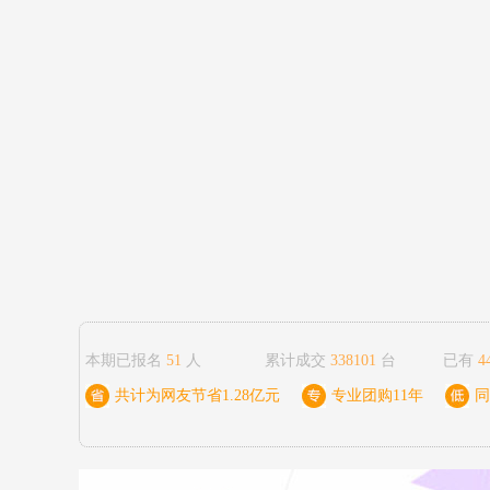
本期已报名
51
人
累计成交
338101
台
已有
4
共计为网友节省1.28亿元
专业团购11年
同