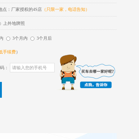
地点：
厂家授权的4S店
（只限一家，电话告知）
上外地牌照
内
3个月内
3个月后
低手续费
）
码：