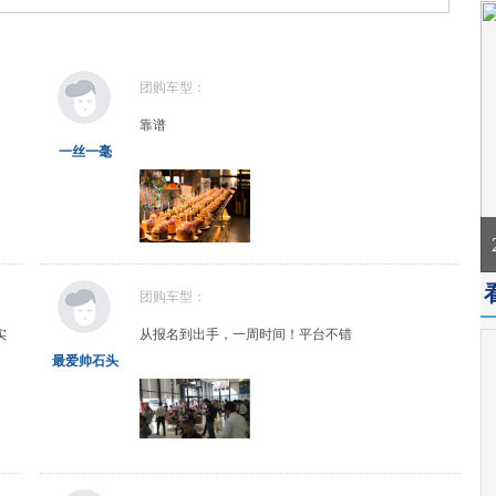
团购车型：
靠谱
一丝一毫
团购车型：
实
从报名到出手，一周时间！平台不错
最爱帅石头