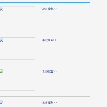
>>
详细报道
>>
详细报道
>>
详细报道
>>
详细报道