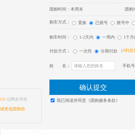
团购时间：
本周末
团购
购车方式：
置换
已摇号
摇号中
购车时间：
1-2天内
一周内
1个月
（
0利息
付款方式：
一次性
分期付款
姓 名：
手机号
428
位网友评价
我已阅读并同意
《团购服务条款》
城更低团购价