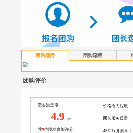
团购优势
团购流程
团购评价
团友满意度
价格给力程度：
4.9
团长服务质量：
分
共
9
位团友参加评分
4S店服务质量：