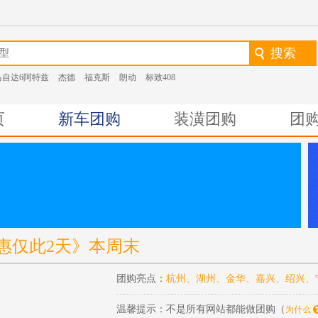
马自达6阿特兹
杰德
福克斯
朗动
标致408
页
新车团购
装潢团购
团
惠仅此2天》本周末
团购亮点：
杭州、湖州、金华、嘉兴、绍兴、
温馨提示：
不是所有网站都能做团购（
为什