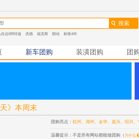
马自达6阿特兹
杰德
福克斯
朗动
标致408
页
新车团购
装潢团购
团
2天》本周末
团购亮点：
杭州、湖州、金华、嘉兴、绍兴、
温馨提示：
不是所有网站都能做团购（
为什