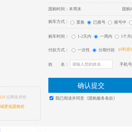
团购时间：
本周末
团购
购车方式：
置换
已摇号
摇号中
购车时间：
1-2天内
一周内
1个月
（
0利息
付款方式：
一次性
分期付款
姓 名：
手机号
428
位网友评价
我已阅读并同意
《团购服务条款》
城更低团购价