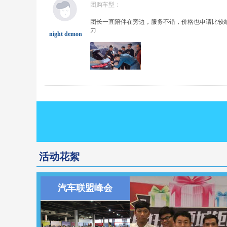
团购车型：
团长一直陪伴在旁边，服务不错，价格也申请比较
力
night demon
活动花絮
汽车联盟峰会