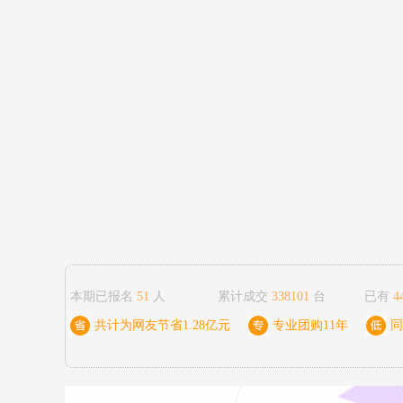
本期已报名
51
人
累计成交
338101
台
已有
4
共计为网友节省1.28亿元
专业团购11年
同