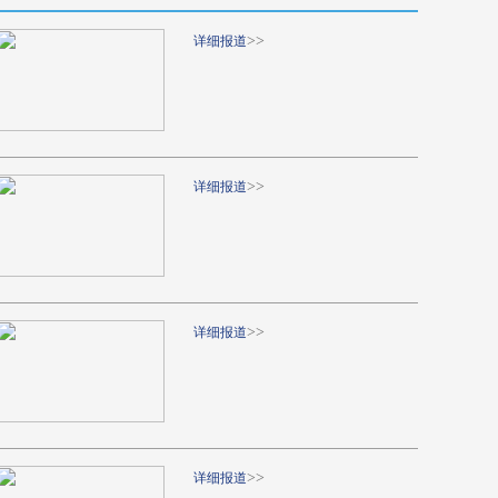
>>
详细报道
>>
详细报道
>>
详细报道
>>
详细报道