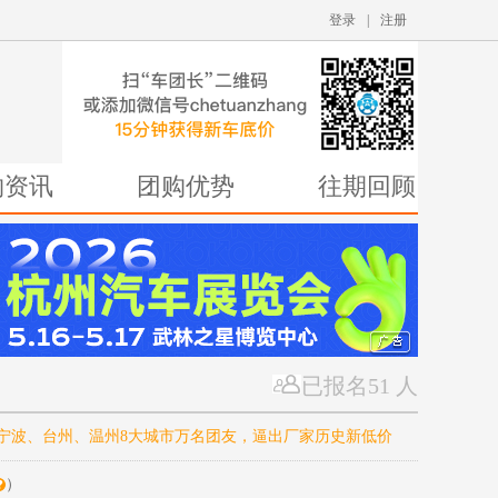
登录
|
注册
购资讯
团购优势
往期回顾
已报名
51
人
宁波、台州、温州8大城市万名团友，逼出厂家历史新低价
）
么