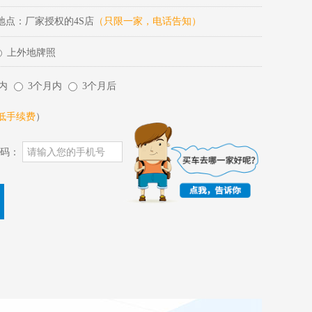
地点：
厂家授权的4S店
（只限一家，电话告知）
上外地牌照
内
3个月内
3个月后
低手续费
）
码：