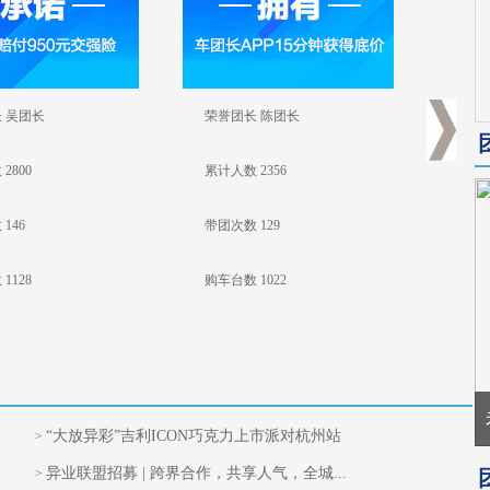
 吴团长
荣誉团长 陈团长
荣誉
2800
累计人数 2356
累计人
146
带团次数 129
带团次
1128
购车台数 1022
购车台
“大放异彩”吉利ICON巧克力上市派对杭州站
>
异业联盟招募 | 跨界合作，共享人气，全城...
>