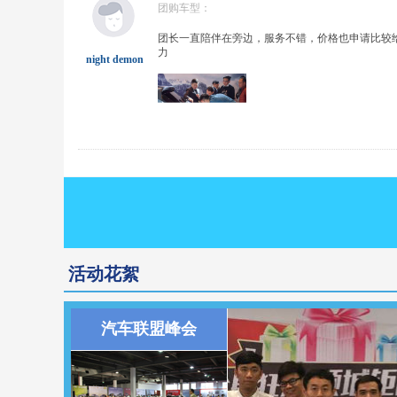
团购车型：
团长一直陪伴在旁边，服务不错，价格也申请比较
力
night demon
活动花絮
汽车联盟峰会