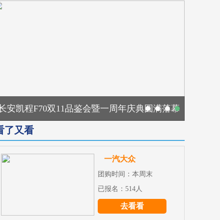
潮极来袭 三城同启 极狐汽车杭州龙湖丁桥天街
看了又看
店盛大开业
一汽大众
团购时间：本周末
已报名：514人
去看看