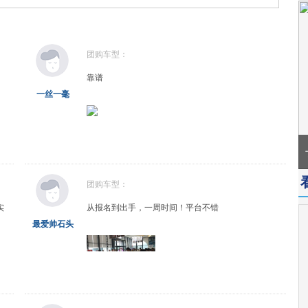
团购车型：
靠谱
一丝一毫
团购车型：
实
从报名到出手，一周时间！平台不错
最爱帅石头