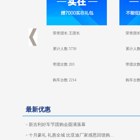
李团长
荣誉团长 王团长
荣誉团长
95
累计人数 5759
累计人数 
7
带团次数 203
带团次数 
54
购车台数 2214
购车台数 
最新优惠
新吉利好车节团购会圆满落幕
>
十月豪礼 礼惠全城 比亚迪厂家感恩回馈购...
>