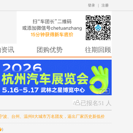
登录
|
注册
购资讯
团购优势
往期回顾
已报名
51
人
宁波、台州、温州8大城市万名团友，逼出厂家历史新低价
）
么