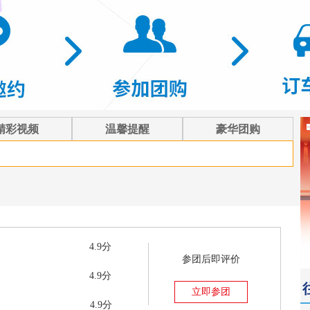
精彩视频
温馨提醒
豪华团购
4.9分
参团后即评价
4.9分
立即参团
4.9分