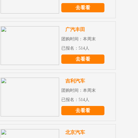
去看看
广汽丰田
团购时间：本周末
已报名：514人
去看看
吉利汽车
团购时间：本周末
已报名：514人
去看看
北京汽车