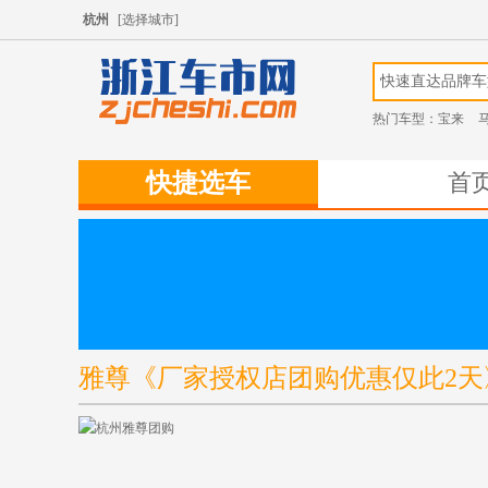
杭州
[
选择城市
]
热门车型：
宝来
快捷选车
首
雅尊《厂家授权店团购优惠仅此2天