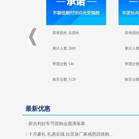
王团长
荣誉团长 吴团长
荣誉团长
59
累计人数 2800
累计人数 
3
带团次数 146
带团次数 
14
购车台数 1128
购车台数 
最新优惠
新吉利好车节团购会圆满落幕
>
十月豪礼 礼惠全城 比亚迪厂家感恩回馈购...
>