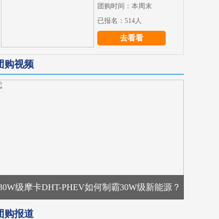
团购时间：本周末
已报名：514人
去看看
团长 王团长
荣誉团长 吴团长
团购视频
数 5759
累计人数 2800
累
数 203
带团次数 146
带
数 2214
购车台数 1128
购
30W级摩卡DHT-PHEV如何制霸30W级新能源？
团购报道