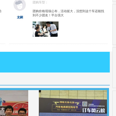
团购车型：
给
团购价格现场公布，活动挺大，没想到这个车还能找
到不少团友！平台强大
龙嗣