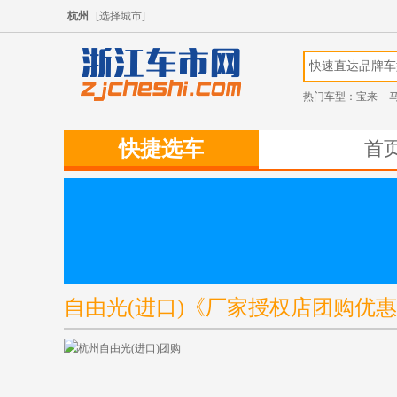
杭州
[
选择城市
]
热门车型：
宝来
快捷选车
首
自由光(进口)《厂家授权店团购优