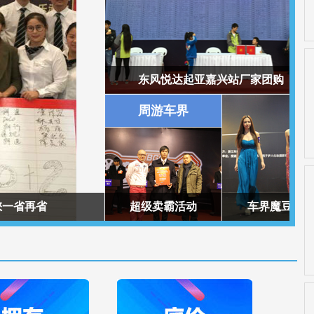
东风悦达起亚嘉兴站厂家团购
东风悦达起亚百城千团嘉兴站当日成交321台
周游车界
您一省再省
超级卖霸活动
车界魔豆
与认可，帮助车友在轻松
评选整个杭州的优秀销售顾
香车与美女的邂逅，评
问，第一名奖励小轿车一辆
选最美车模