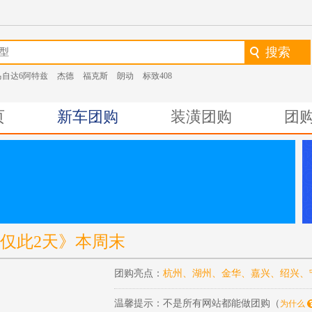
马自达6阿特兹
杰德
福克斯
朗动
标致408
页
新车团购
装潢团购
团
惠仅此2天》本周末
团购亮点：
杭州、湖州、金华、嘉兴、绍兴、
温馨提示：
不是所有网站都能做团购（
为什