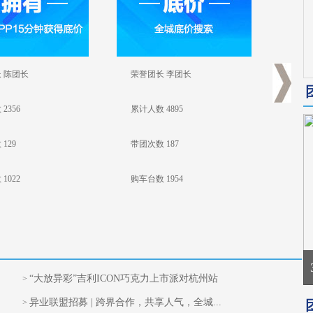
 陈团长
荣誉团长 李团长
荣誉
2356
累计人数 4895
累计人
129
带团次数 187
带团次
1022
购车台数 1954
购车台
“大放异彩”吉利ICON巧克力上市派对杭州站
>
异业联盟招募 | 跨界合作，共享人气，全城...
>