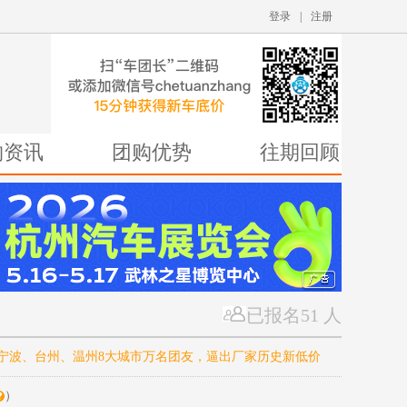
登录
|
注册
购资讯
团购优势
往期回顾
已报名
51
人
宁波、台州、温州8大城市万名团友，逼出厂家历史新低价
）
么