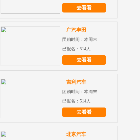
去看看
广汽丰田
团购时间：本周末
已报名：514人
去看看
吉利汽车
团购时间：本周末
已报名：514人
去看看
北京汽车