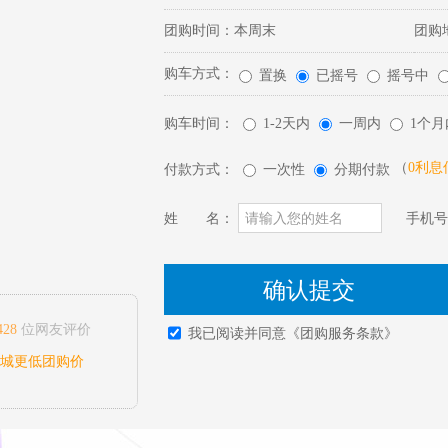
团购时间：
本周末
团购
购车方式：
置换
已摇号
摇号中
购车时间：
1-2天内
一周内
1个月
（
0利息
付款方式：
一次性
分期付款
姓 名：
手机号
428
位网友评价
我已阅读并同意
《团购服务条款》
城更低团购价