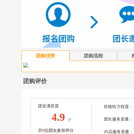
团购优势
团购流程
团购评价
团友满意度
价格给力程度：
4.9
团长服务质量：
分
共
9
位团友参加评分
4S店服务质量：