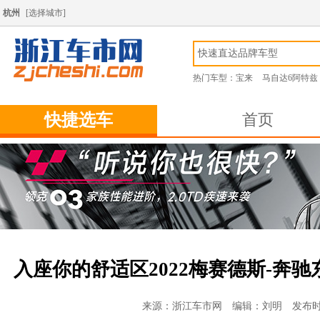
杭州
[
选择城市
]
热门车型：
宝来
马自达6阿特兹
快捷选车
首页
入座你的舒适区2022梅赛德斯-奔
来源：浙江车市网 编辑：刘明 发布时间：2022