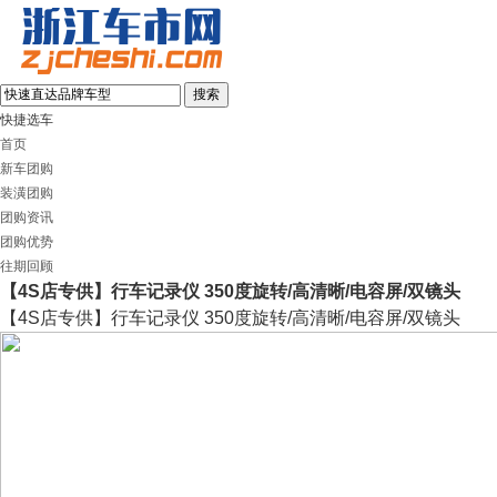
杭州
注册
|
登录
[
选择城市
]
热门车型：
快捷选车
宝来
首页
马自达6阿特兹
新车团购
杰德
装潢团购
福克斯
团购资讯
朗动
团购优势
标致408
往期回顾
【4S店专供】行车记录仪 350度旋转/高清晰/电容屏/双镜头
【4S店专供】行车记录仪 350度旋转/高清晰/电容屏/双镜头