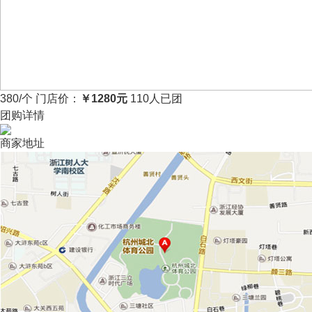
380
/个
门店价：
￥1280元
110人已团
团购详情
商 家：
数 量：
易仕特汽车生活馆 查看地址/电话
-
+
商家地址
有效期至：
2016年12月30日
周末法定节假日通用
施工时间：
8点30分-17点30分