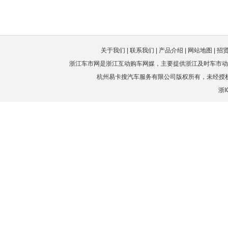
车源保证
关于我们
|
联系我们
|
产品介绍
|
网站地图
|
招
甄选本地优质正规4S店
低价保证
浙江车市网是浙江互动购车网媒，主要提供浙江
及时车市动
4S店挑最低价格合作
杭州易卡搜汽车服务有限公司版权所有，未经授
订金可退
浙I
规定的时间内可退还订金
优先提车
享有优先提车权
售后维权
质量问题，浙江车市网协助解决
全国联保
正规4S店均可维修保养