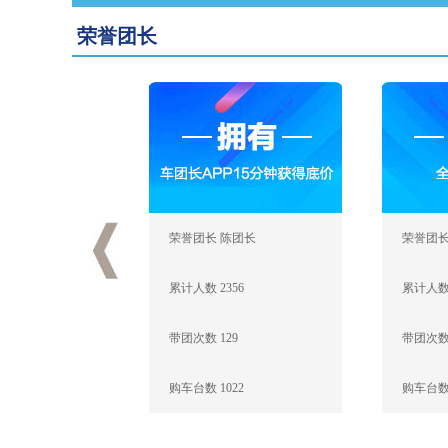
荣誉团长
陈团长
荣誉团长 李团长
荣誉团长
56
累计人数 4895
累计人数 
9
带团次数 187
带团次数 
22
购车台数 1954
购车台数 