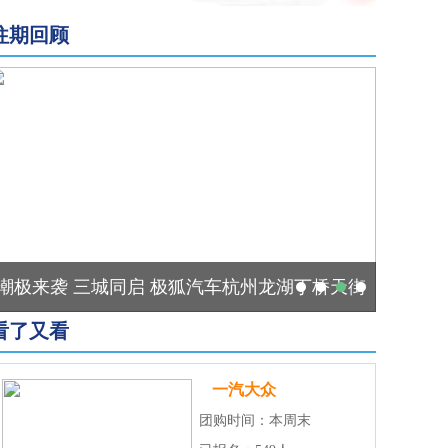
往期回顾
长安凯程F70双11品鉴会暨一周年庆典圆满落幕
看了又看
一汽大众
团购时间：本周末