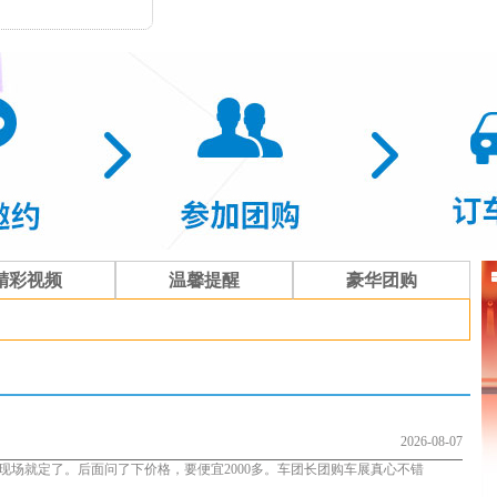
精彩视频
温馨提醒
豪华团购
2026-08-07
场就定了。后面问了下价格，要便宜2000多。车团长团购车展真心不错