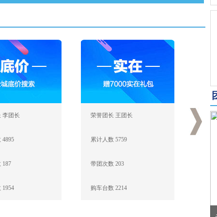
 王团长
荣誉团长 吴团长
荣誉
5759
累计人数 2800
累计人
203
带团次数 146
带团次
2214
购车台数 1128
购车台